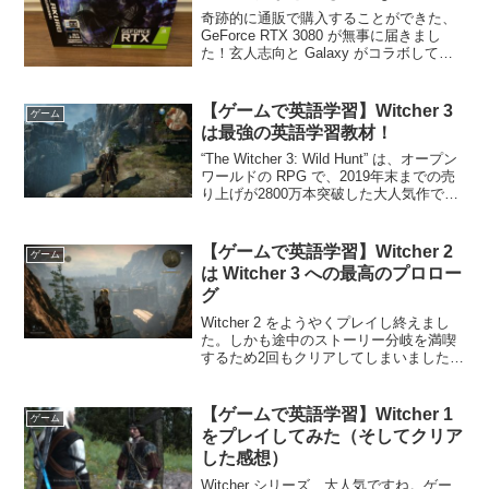
に･･･。
奇跡的に通販で購入することができた、
GeForce RTX 3080 が無事に届きまし
た！玄人志向と Galaxy がコラボして開
発されたギャラクロ (GALAKURO
Gaming) ブランドの GG-RTX3080-
E10GB/TP で...
【ゲームで英語学習】Witcher 3
ゲーム
は最強の英語学習教材！
“The Witcher 3: Wild Hunt” は、オープン
ワールドの RPG で、2019年末までの売
り上げが2800万本突破した大人気作で
す。（ミリオンヒット x 28倍！）PC だ
けでなく、PS4 や XBox はもちろん、
Ni...
【ゲームで英語学習】Witcher 2
ゲーム
は Witcher 3 への最高のプロロー
グ
Witcher 2 をようやくプレイし終えまし
た。しかも途中のストーリー分岐を満喫
するため2回もクリアしてしまいました。
結論から言うと、プレイして最高に良か
ったです。どんなゲーム？今思うと、ぶ
っちゃけ Witcher 1 はクソゲーすれす
【ゲームで英語学習】Witcher 1
ゲーム
れ...
をプレイしてみた（そしてクリア
した感想）
Witcher シリーズ、大人気ですね。ゲー