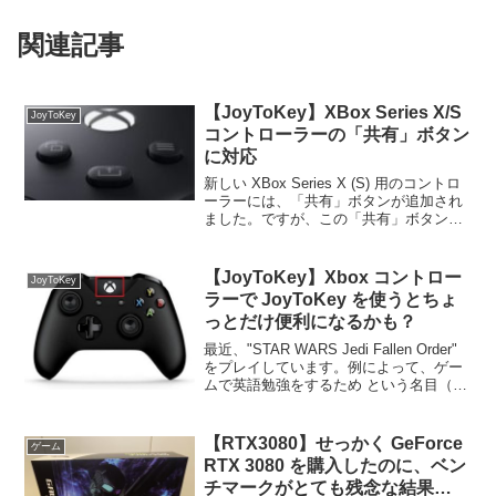
関連記事
【JoyToKey】XBox Series X/S
JoyToKey
コントローラーの「共有」ボタン
に対応
新しい XBox Series X (S) 用のコントロ
ーラーには、「共有」ボタンが追加され
ました。ですが、この「共有」ボタンは
現在の Windows では利用できないようで
す。（コントローラー自体は Windows で
も使えるのですが…）...
【JoyToKey】Xbox コントロー
JoyToKey
ラーで JoyToKey を使うとちょ
っとだけ便利になるかも？
最近、"STAR WARS Jedi Fallen Order"
をプレイしています。例によって、ゲー
ムで英語勉強をするため という名目（言
い訳）ですが、映画スターウォーズのフ
ァンならかなり楽しめるゲームだとと思
います。さて本題に入りますが...
【RTX3080】せっかく GeForce
ゲーム
RTX 3080 を購入したのに、ベン
チマークがとても残念な結果