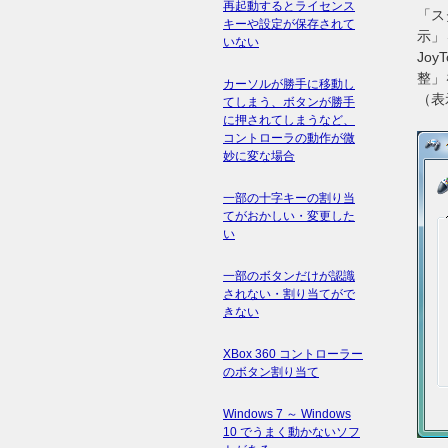
再起動するとライセンス
「ス
キーや設定が保存されて
示」
いない
Jo
整」
カーソルが勝手に移動し
（表
てしまう、ボタンが勝手
に押されてしまうなど、
コントローラの動作が微
妙に変な場合
一部の十字キーの割り当
てがおかしい・変更した
い
一部のボタンだけが認識
されない・割り当てがで
きない
XBox 360 コントローラー
のボタン割り当て
Windows 7 ～ Windows
10 でうまく動かないソフ