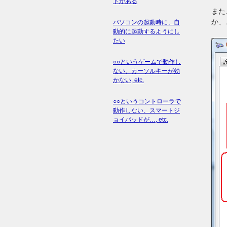
トがある
また
か、
パソコンの起動時に、自
動的に起動するようにし
たい
○○というゲームで動作し
ない、カーソルキーが効
かない, etc.
○○というコントローラで
動作しない、スマートジ
ョイパッドが…, etc.