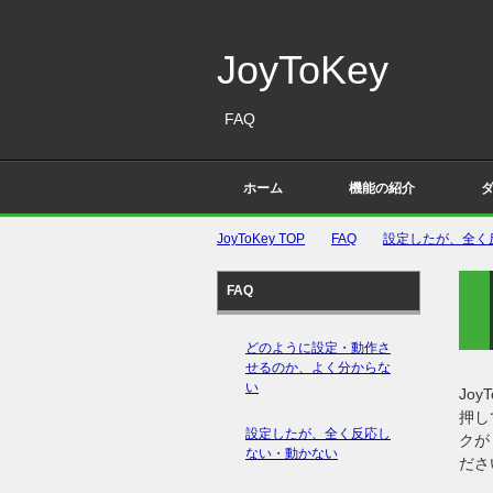
JoyToKey
FAQ
ホーム
機能の紹介
JoyToKey
TOP
FAQ
設定したが、全く
FAQ
どのように設定・動作さ
せるのか、よく分からな
い
Jo
押し
設定したが、全く反応し
クが
ない・動かない
ださ